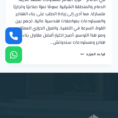
في الدمام – مزايا العالم للمقاولات تشهد مدينة
الدمام والمنطقة الشرقية عمومًا نموًا صناعيًا وتجاريًا
متسارعًا، مما أدى إلى زيادة الطلب على بناء الهناجر
والمستودعات بمواصفات هندسية عالية، تجمع بين
القوة، السرعة في التنفيذ، والعزل الحراري الممتاز.
ومع هذا التوسع، أصبح اختيار أفضل مقاول بناء
هناجر ومستودعات سندوتش…
أفضل
قراءه المزيد
مقاول
بناء
هناجر
ومستودعات
سندوتش
بنل
في
الدمام
–
مزايا
العالم