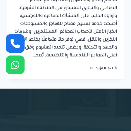
الدمام والخبر والظهران والقطيف مع التطور
الصناعي والتجاري المتسارع في المنطقة الشرقية،
وازدياد الطلب على المنشآت الصناعية واللوجستية،
أصبحت خدمة تسليم مفتاح للهناجر والمستودعات
الخيار الأمثل لأصحاب المصانع، المستثمرين، وشركات
التخزين والنقل. فهي توفر حلاً متكاملًا يختصر الوقت
والجهد والتكلفة، ويضمن تنفيذ المشروع وفق
أعلى المعايير الهندسية والتنظيمية. تُعد…
خدمة
قراءه المزيد
تسليم
مفتاح
للهناجر
والمستودعات
في
الدمام
والخبر
والظهران
والقطيف