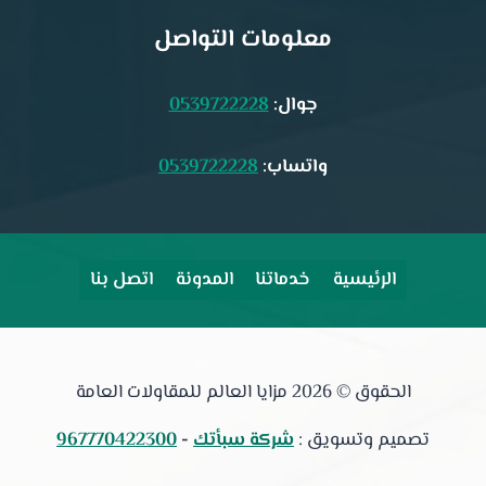
معلومات التواصل
جوال:
0539722228
واتساب:
0539722228
الرئيسية
خدماتنا
المدونة
اتصل بنا
الحقوق © 2026 مزايا العالم للمقاولات العامة
تصميم وتسويق :
شركة سبأتك
-
967770422300