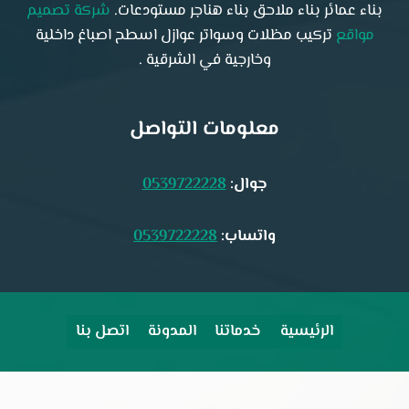
بناء عمائر بناء ملاحق بناء هناجر مستودعات.
شركة تصميم
مواقع
تركيب مظلات وسواتر عوازل اسطح اصباغ داخلية
وخارجية في الشرقية .
معلومات التواصل
جوال:
0539722228
واتساب:
0539722228
الرئيسية
خدماتنا
المدونة
اتصل بنا