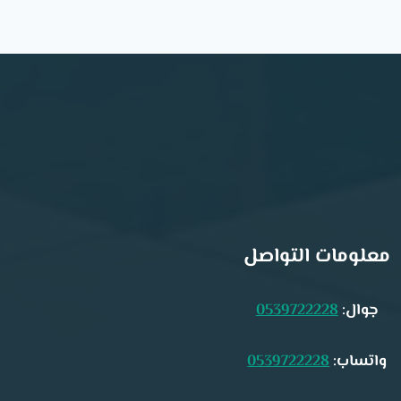
معلومات التواصل
جوال:
0539722228
واتساب:
0539722228