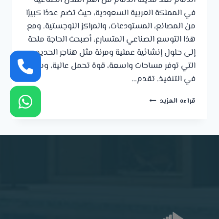
الدمام تُعد مدينة الدمام من أهم المدن الصناعية
في المملكة العربية السعودية، حيث تضم عددًا كبيرًا
من المصانع، المستودعات، والمراكز اللوجستية. ومع
هذا التوسع الصناعي المتسارع، أصبحت الحاجة ملحة
إلى حلول إنشائية عملية ومرنة مثل هناجر الحديد
التي توفر مساحات واسعة، قوة تحمل عالية، وسرعة
في التنفيذ. تقدم…
تصميم
قراءه المزيد
وتنفيذ
هناجر
حديد
للمصانع
والمخازن
في
الدمام
:0539722228