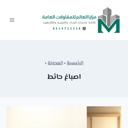
لتجاوز
لى
لمحتوى
الرئيسية
»
المدونة
»
اصباغ حائط