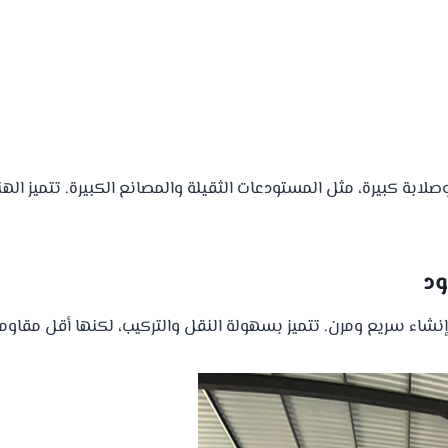
ة كبيرة، مثل المستودعات الثقيلة والمصانع الكبيرة. تتميز الهناجر
نشاء سريع ومرن. تتميز بسهولة النقل والتركيب، لكنها أقل مقاومة م